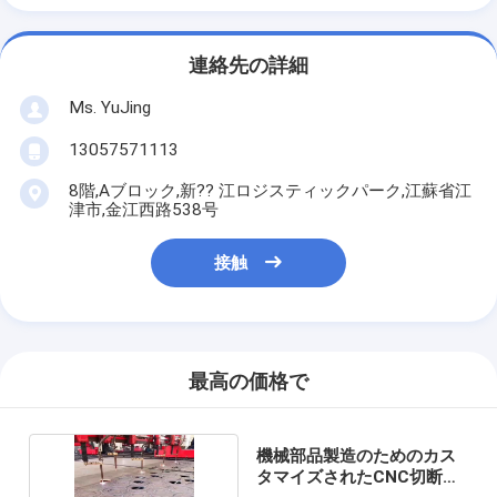
連絡先の詳細
Ms. YuJing
13057571113
8階,Aブロック,新?? 江ロジスティックパーク,江蘇省江
津市,金江西路538号
接触
最高の価格で
機械部品製造のためのカス
タマイズされたCNC切断サ