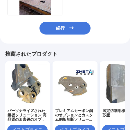
ービス
続行
推薦されたプロダクト
パーソナライズされた
プレミアムカーボン鋼
国定切削用標準
鋼板ソリューション:高
のオプションとカスタ
苏産
品質の炭素鋼のオプシ
ム鋼板切断ソリューシ
ョン
ョン
ベストプライス
ベストプライス
ベストプラ