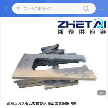
2
/
4
多様なカスタム製鋼製品:高級炭素鋼板切削