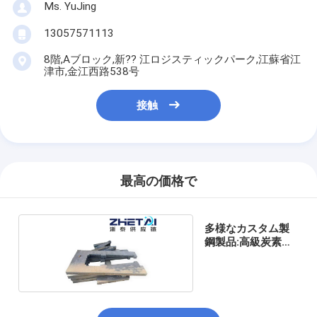
Ms. YuJing
13057571113
8階,Aブロック,新?? 江ロジスティックパーク,江蘇省江
津市,金江西路538号
接触
最高の価格で
多様なカスタム製
鋼製品:高級炭素鋼
板切削