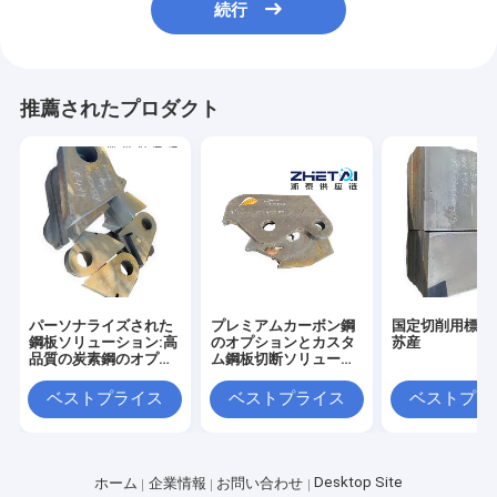
続行
推薦されたプロダクト
パーソナライズされた
プレミアムカーボン鋼
国定切削用標準
鋼板ソリューション:高
のオプションとカスタ
苏産
品質の炭素鋼のオプシ
ム鋼板切断ソリューシ
ョン
ョン
ベストプライス
ベストプライス
ベストプラ
Desktop Site
ホーム
企業情報
お問い合わせ